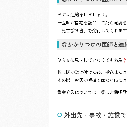
まずは連絡をしましょう。
→医師が自宅を訪問して死亡確認を
「死亡診断書」
を発行してくれます
◎かかりつけの医師と連
明らかに息をしていなくても救急
(
救急隊が駆け付けた後、搬送または
その際、
死因が明確ではない時には
警察介入については、後ほど説明致
外出先・事故・施設で