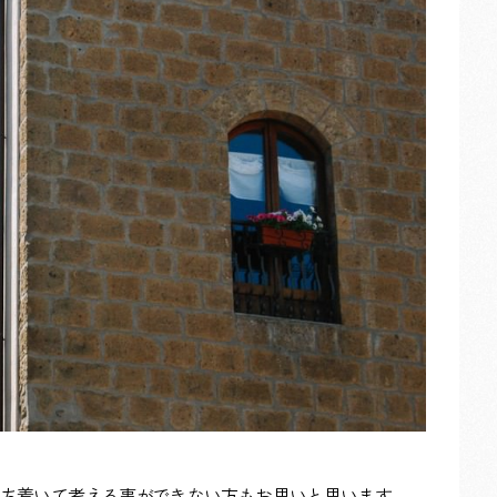
お葬式・家族葬の天国社
【和白会館】(福岡市東区)
お葬式・家族葬の天国社
【ファミリーホール荒江】
(福岡市早良区)
ち着いて考える事ができない方もお思いと思います。