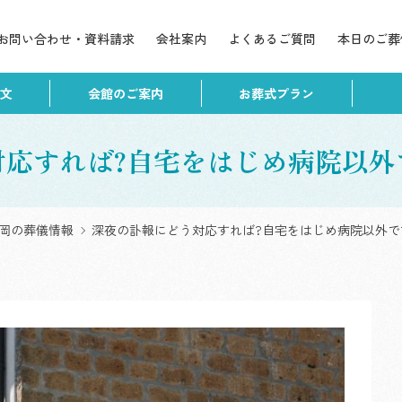
お問い合わせ・資料請求
会社案内
よくあるご質問
本日のご葬
文
会館のご案内
お葬式プラン
お葬式・家族葬の天国社
火葬式プラン
【姪浜会館】(福岡市西区)
対応すれば?自宅をはじめ病院以外
一日葬プラン
お葬式・家族葬の天国社
【福岡会館】(福岡市早良
家族葬プラン
区)
岡の葬儀情報
深夜の訃報にどう対応すれば?自宅をはじめ病院以外で
福祉葬プラン
お葬式・家族葬の天国社
【油山会館】(福岡市南区)
お葬式・家族葬の天国社
【春日会館】(春日市)
お葬式・家族葬の天国社
【伊都会館】(福岡市西区)