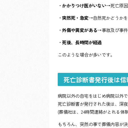
・
かかりつけ医がいない
→死亡原因
・
突然死・急変
→自然死かどうかを
・
外傷や異変がある
→事故及び事件
・
死後、長時間が経過
このような場合が多いです。
死亡診断書発行後は信
病院以外の自宅をはじめ病院以外で
死亡診断書が発行された後は、深夜
(葬儀社は、24時間連絡がとれる体
もちろん、突然の事で葬儀内容が決