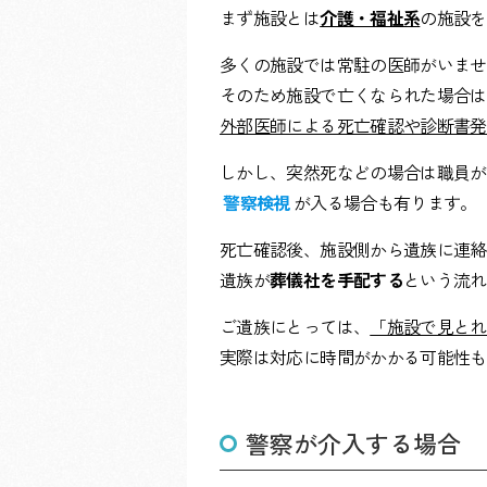
まず施設とは
介護・福祉系
の施設を
多くの施設では常駐の医師がいませ
そのため施設で亡くなられた場合は
外部医師による死亡確認や診断書発
しかし、突然死などの場合は職員が1
警察検視
が入る場合も有ります。
死亡確認後、施設側から遺族に連絡
遺族が
葬儀社を手配する
という流れ
ご遺族にとっては、
「施設で見とれ
実際は対応に時間がかかる可能性も
警察が介入する場合