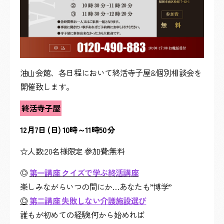
油山会館、各日程において終活寺子屋&個別相談会を
開催致します。
終活寺子屋
12月7日 (日) 10時～11時50分
☆人数:20名様限定 参加費:無料
◎
第一講座 クイズで学ぶ終活講座
楽しみながらいつの間にか…あなたも”博学”
◎
第二講座 失敗しない介護施設選び
誰もが初めての経験!何から始めれば