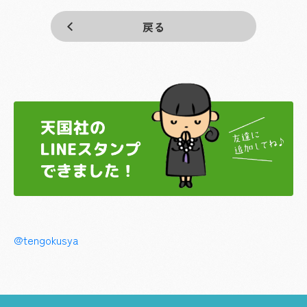
戻る
@tengokusya