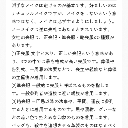
派手なメイクは避けるのが基本です。好ましいのは
ナチュラルメイクですが、メイクをしないという意
味ではなく、メイクは必ずするようにしましょう。
ノーメイクは逆に失礼にあたるとされています。
女性の喪服は、正喪服・準喪服・略喪服の3種類が
あります。
(1)正喪服 文字どおり、正しい喪服という意味があ
り、3つの中では最も格式が高い喪服です。葬儀や
告別式、一周忌の法要などで、喪主や親族など葬儀
の主催側が着用します。
(2)準喪服 一般的に喪服と呼ばれるものを指しま
す。一般参列者や遺族に近い親族が着用します。
(3)略喪服 三回忌以降の法事や、弔問、通夜に参列
するときに着用するものです。黒や濃紺、グレーな
どの暗い色で控えめな印象のものを着用します。
バッグも、殺生を連想させる革製のものはなるべく