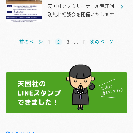
天国社ファミリーホール荒江個
別無料相談会を開催いたします
前のページ
1
2
3
…
11
次のページ
@tengokusya